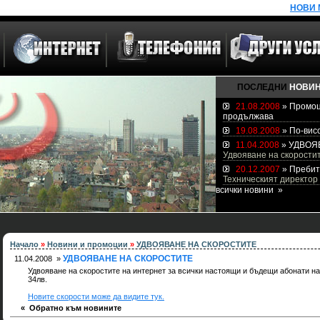
НОВИ М
ПОСЛЕДНИ
НОВИ
21.08.2008
» Промоц
продължава
19.08.2008
» По-висо
11.04.2008
» УДВОЯ
Удвояване на скоростит
20.12.2007
» Пребит
Техническият директор 
всички новини »
Начало
»
Новини и промоции
»
УДВОЯВАНЕ НА СКОРОСТИТЕ
УДВОЯВАНЕ НА СКОРОСТИТЕ
11.04.2008 »
Удвояване на скоростите на интернет за всички настоящи и бъдещи абонати на
34лв.
Новите скорости може да видите тук.
« Обратно към новините