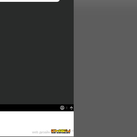
®
web дизайн