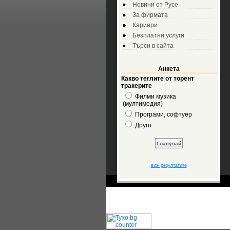
Новини от Русе
За фирмата
Кариери
Безплатни услуги
Търси в сайта
Анкета
Какво теглите от торент
тракерите
Филми музика
(мултимедия)
Програми, софтуер
Друго
виж резултатите